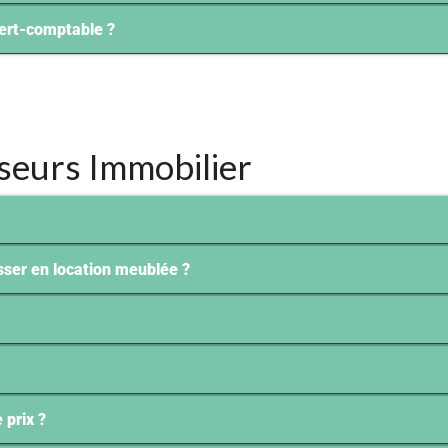
xpert-comptable ?
sseurs Immobilier
sser en location meublée ?
 prix ?